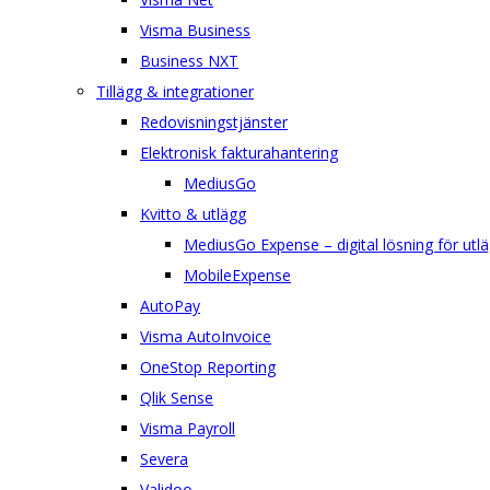
Visma Business
Business NXT
Tillägg & integrationer
Redovisningstjänster
Elektronisk fakturahantering
MediusGo
Kvitto & utlägg
MediusGo Expense – digital lösning för utlä
MobileExpense
AutoPay
Visma AutoInvoice
OneStop Reporting
Qlik Sense
Visma Payroll
Severa
Validoo