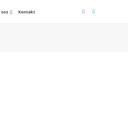
 oss
Kontakt
n enhetlig upplevelse oavsett om de rör sig
. Att integrera olika kanaler för en bättre
och fler möjligheter, kallas för omnikanal. Här får