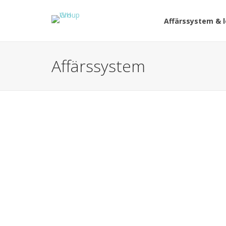
Affärssystem & 
Affärssystem
AFFÄRSSYSTEM
Varför behöver du ett ERP-system?
by
WH Group
Vad är ERP och varför ska du använda det? Nu ka
veta vilka vinster du kan göra med ett affärssyst
lösningar åt, samt hur du ska tänka för att välja