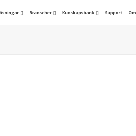
lösningar
Branscher
Kunskapsbank
Support
Om
AFFÄRSSYSTEM
Vad är omnikanal?
by
WH Group
n du sluta undra. Här få du
Kunder förväntar sig idag e
em, vad som skiljer olika
online eller i en fysisk butik
 rätt ERP-system.
kundnytta, mer effektivitet 