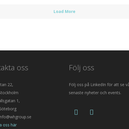
Load More
akta oss
Följ oss
tan 22,
Följ oss på LinkedIn för att se v
Stockholm
senaste nyheter och events.
llsgatan 1,
Göteborg
 info@whgroup.se
a oss här