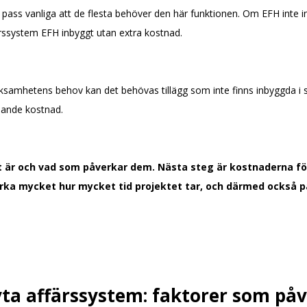
så pass vanliga att de flesta behöver den här funktionen. Om EFH inte i
rssystem EFH inbyggt utan extra kostnad.
ksamhetens behov kan det behövas tillägg som inte finns inbyggda i sy
pande kostnad.
et är och vad som påverkar dem. Nästa steg är kostnaderna f
rka mycket hur mycket tid projektet tar, och därmed också 
yta affärssystem: faktorer som på