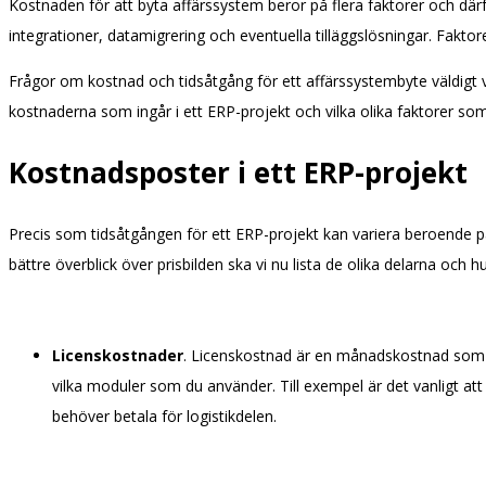
Kostnaden för att byta affärssystem beror på flera faktorer och därfö
integrationer, datamigrering och eventuella tilläggslösningar. Fakt
Frågor om kostnad och tidsåtgång för ett affärssystembyte väldigt va
kostnaderna som ingår i ett ERP-projekt och vilka olika faktorer som
Kostnadsposter i ett ERP-projekt
Precis som tidsåtgången för ett ERP-projekt kan variera beroende p
bättre överblick över prisbilden ska vi nu lista de olika delarna och 
Licenskostnader
. Licenskostnad är en månadskostnad som 
vilka moduler som du använder. Till exempel är det vanligt a
behöver betala för logistikdelen.