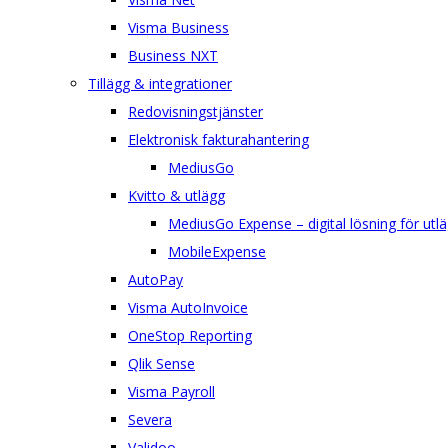
Visma Business
Business NXT
Tillägg & integrationer
Redovisningstjänster
Elektronisk fakturahantering
MediusGo
Kvitto & utlägg
MediusGo Expense – digital lösning för utlä
MobileExpense
AutoPay
Visma AutoInvoice
OneStop Reporting
Qlik Sense
Visma Payroll
Severa
Validoo