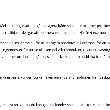
else som gör att det går att agera både snabbare och mer proaktivt i
 i realtid var det går att optimera verksamheten. Här är 9 exempel p
a de insikterna du får till att agera proaktivt. Till exempel för att 
ingsmönster för att se till exempel vilka produkter, regioner, säsonge
t veta mer om hur det går att skapa tillväxt genom att blicka framåt h
m är dina bästa kunder. Du kan även använda informationen från beslu
ng m.m. vilket gör att du kan ge dina kunder snabba och korrekta besk