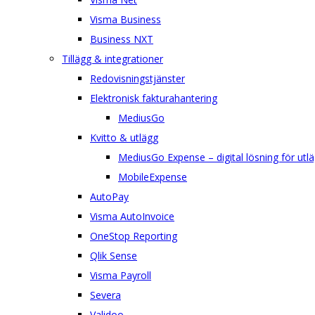
Visma Business
Business NXT
Tillägg & integrationer
Redovisningstjänster
Elektronisk fakturahantering
MediusGo
Kvitto & utlägg
MediusGo Expense – digital lösning för utlä
MobileExpense
AutoPay
Visma AutoInvoice
OneStop Reporting
Qlik Sense
Visma Payroll
Severa
Validoo