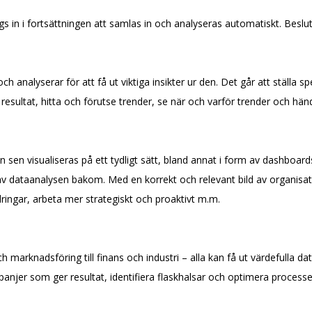
in i fortsättningen att samlas in och analyseras automatiskt. Besluts
analyserar för att få ut viktiga insikter ur den. Det går att ställa spe
resultat, hitta och förutse trender, se när och varför trender och hän
n sen visualiseras på ett tydligt sätt, bland annat i form av dashboar
 av dataanalysen bakom. Med en korrekt och relevant bild av organis
dringar, arbeta mer strategiskt och proaktivt m.m.
 marknadsföring till finans och industri – alla kan få ut värdefulla data
mpanjer som ger resultat, identifiera flaskhalsar och optimera processe