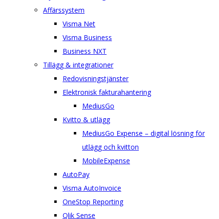
Affärssystem
Visma Net
Visma Business
Business NXT
Tillägg & integrationer
Redovisningstjänster
Elektronisk fakturahantering
MediusGo
Kvitto & utlägg
MediusGo Expense – digital lösning för
utlägg och kvitton
MobileExpense
AutoPay
Visma AutoInvoice
OneStop Reporting
Qlik Sense