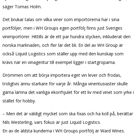
säger Tomas Holm.
Det brukar talas om vilka viner som importörerna har i sina
portföljer, men i WH Groups egen portfölj finns just Sveriges
vinimportörer. Hittills är de ett par hundra stycken, inkluderat den
norska marknaden, och fler lär det bli. En del av WH Group är
också Liquid Logistics som ställer upp med den kunskap som
krävs när en vinagentur till exempel ligger i startgroparna.
Drömmen om att börja importera eget vin lever och frodas,
troligtvis ännu starkare för varje år. Många vinentusiaster skulle
gärna lämna det vanliga ekorrhjulet för ett liv med vinet som yrke i
stället för hobby.
– Men det är väldigt mycket som ska fixas och ha koll på, berättar
Nils Westerling, vars fokus är just Liquid Logistics.
En av de äldsta kunderna i WH Groups portfölj är Ward Wines.