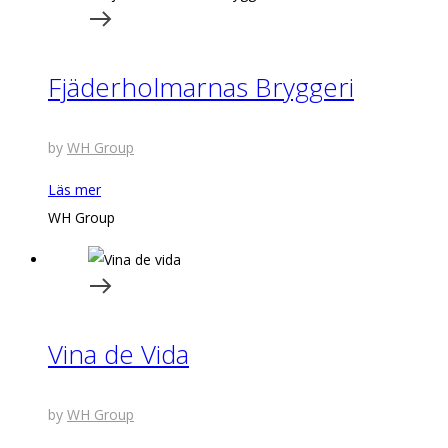
Fjäderholmarnas Bryggeri
by
WH Group
Läs mer
WH Group
Vina de Vida
by
WH Group