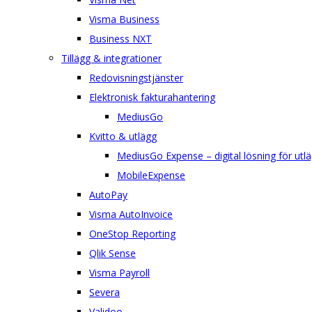
Visma Business
Business NXT
Tillägg & integrationer
Redovisningstjänster
Elektronisk fakturahantering
MediusGo
Kvitto & utlägg
MediusGo Expense – digital lösning för utlä
MobileExpense
AutoPay
Visma AutoInvoice
OneStop Reporting
Qlik Sense
Visma Payroll
Severa
Validoo