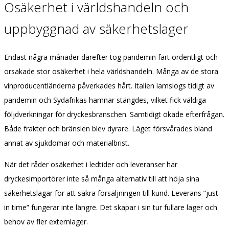
Osäkerhet i världshandeln
och
uppbyggnad av säkerhetslager
Endast några månader därefter tog pandemin fart ordentligt och
orsakade stor osäkerhet i hela världshandeln. Många av
de
stora
vinproducentländerna påverkades hårt. Italien lamslogs tidigt av
pandemin och Sydafrikas hamnar stängdes, vilket fick väldiga
följdverkningar för dryckesbranschen. Samtidigt ökade efterfrågan.
Både frakter och bränslen blev dyrare. Läget försvårades bland
annat av sjukdomar och materialbrist.
När det råder osäkerhet i ledtider och leveranser har
dryckesimportörer inte så många alternativ till att höja sina
säkerhetslagar för att säkra försäljningen till kund. Leverans ”just
in time” fungerar inte längre. Det skapar i sin tur fullare lager och
behov av fler
externlager.