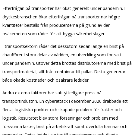
Efterfrågan på transporter har ökat generellt under pandemin. I
dryckesbranschen ökar efterfrågan på transporter när högre
kvantiteter beställs från producenterna på grund av den
osäkerheten som råder för att bygga säkerhetslager.
I transportsektorn råder det dessutom sedan länge en brist på
chaufförer i stora delar av världen, en utveckling som fortsatt
under pandemin. Utöver detta brottas distributörerna med brist på
transportmaterial, allt från containrar till pallar. Detta genererar
både ökade kostnader och osäkrare ledtider.
Andra externa faktorer har satt ytterligare press på
transportindustrin. En cyberattack i december 2020 drabbade ett
flertal logistiska punkter och skapade problem för frakter och
logistik. Resultatet blev stora förseningar och problem med
försvunna laster, brist på arbetskraft samt överfulla hamnar och
terminaler. Detta ledde i sin tur till containerbrist och ökade