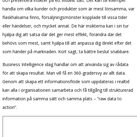
och presentera insikter på ett visuellt sätt. Det kan till exempel
handla om vilka kunder och produkter som är mest lönsamma, var
flaskhalsarna finns, försäljningsmönster kopplade till vissa tider
eller händelser, och mycket annat. De här insikterna kan i sin tur
hjälpa dig att satsa där det ger mest effekt, förändra där det
behövs som mest, samt hjälpa till att anpassa dig direkt efter det
som händer på marknaden. Kort sagt, ta bättre beslut snabbare.
Business Intelligence idag handlar om att använda sig av rådata
för att skapa resultat. Man vill få en 360-gradersvy av allt data.
Genom att skapa ett informationsflöde som uppdateras i realtid
kan alla i organisationen samarbeta och få tillgång till strukturerad
information på samma sätt och samma plats – ”raw data to
action”.