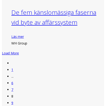
De fem känslomässiga faserna
vid byte av affärssystem
Läs mer
WH Group
Load More
1
...
6
7
8
9