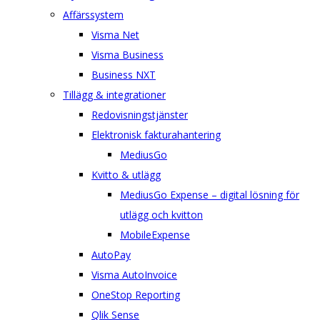
Affärssystem
Visma Net
Visma Business
Business NXT
Tillägg & integrationer
Redovisningstjänster
Elektronisk fakturahantering
MediusGo
Kvitto & utlägg
MediusGo Expense – digital lösning för
utlägg och kvitton
MobileExpense
AutoPay
Visma AutoInvoice
OneStop Reporting
Qlik Sense